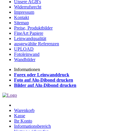
Unsere AGB's
Widerrufsrecht
Impressum
Kontakt
Sitemap
Preise, Produktbilder
FineArt Papiere
Leinwandqualität
ausgewählte Referenzen
UPLOAD
Fotoleinwand
Wandbilder
Informationen
Forex oder Leinwanddruck
Foto auf Alu-Dibond drucken
Bilder auf Alu-Dibond drucken
Warenkorb
Kasse
Ihr Konto
Informationsbereich